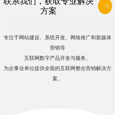
联系我们，获取专业解决
实性核验。最近两年开始，网站备案可以由企业法
方案
人直接在手机上进行操作。网页设计和网站开发我
们需要将网站程序上传到服务器或虚拟主机上运
行，以提供网站服务。那么先要解决网站程序源代
码的问题，那就需要我们找网站建设公司合作，先
设计网站UI风格，制作成网站静态页面，然后开发
专注于网站建设、系统开发、网络推广和新媒体
网站后台，这一切做好之后，把生的网站源代码上
传到服务器就可以了。域名解析域名解析非常简
营销等
单，主要是为了将空间与域名绑定，使得用户能通
互联网数字产品开发与服务。
过域名访问到网站空间里的网页源代码。解析步骤
在域名购买平台都有详细的介绍，可以参考域名供
为企事业单位提供全面的互联网整合营销解决方
应商发布的域名解析步骤。以上就是网站建设的几
个基本步骤，看似简单但是其中需要运用到的知识
案。
有很多。想要建立一个有价值的企业网站，申请一
个独立的IP地址有助于后期的SEO优化。建立一个
网站按照以上几个步骤来做就可以了。