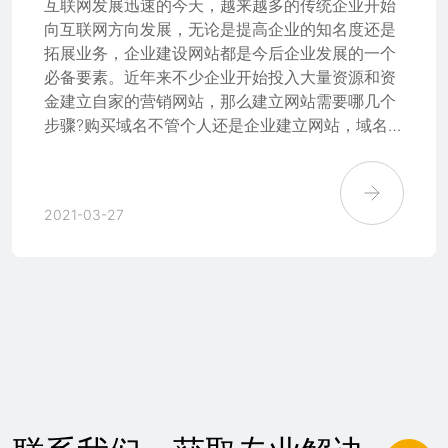
互联网发展迅速的今天，越来越多的传统企业开始
向互联网方向发展，无论是提高企业的知名度还是
拓展业务，企业建设网站都是今后企业发展的一个
必备要素。近年来不少企业开始投入大量资源和资
金建立自家的营销网站，那么建立网站需要哪几个
步骤?购买域名不管个人还是企业建立网站，域名是
必不可少的。简洁的域名能让人印象深刻，也便于
记忆。选择域名大部分都以.com为主，也有很多新
的后缀域名，比如现在国内的网站使用.cn域名的比
2021-03-27
例也很大。域名后缀不同价格也不同，一般以年为
单位来收费。建议购买域名到一些大的知名的服务
商处购买，比如阿里云、腾讯云、华为云，等等。
购买空间虚拟主机和独立服务器都可以用作网站的
空间，都可以用来装载网站的程序，是网站建设必
不可少的部分。对于中小型网站建设来说，使用虚
拟主机比较实惠，但也足够使用。备案网站企业在
购买了域名和空间之后，在网站设计与制作的同时
就可以同步进行网站的备案了。往年，网站备案需
要企业法人亲自到指定的备案核验点去拍照，做真