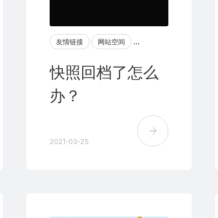
站权重
友链互换
友情链接
高质量友链
网站空间
快照时间
快照回档
原创文章
快照回档了怎么
办？
2021-03-25